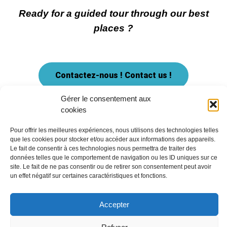
Ready for a guided tour through our best
places ?
Gérer le consentement aux
Contactez-nous ! Contact us !
cookies
Pour offrir les meilleures expériences, nous utilisons des technologies
telles que les cookies pour stocker et/ou accéder aux informations des
appareils. Le fait de consentir à ces technologies nous permettra de traiter
des données telles que le comportement de navigation ou les ID uniques
F
I
sur ce site. Le fait de ne pas consentir ou de retirer son consentement peut
avoir un effet négatif sur certaines caractéristiques et fonctions.
a
n
c
s
Accepter
e
t
Copyright © 2026 Les taxis de Mélanie | Propulsé
b
a
par Miss couteau suisse
Refuser
o
g
CGU et mentions légales
o
r
Voir les préférences