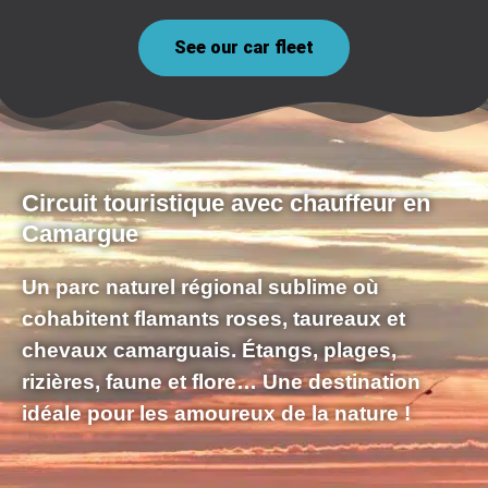
See our car fleet
Circuit touristique avec chauffeur en
Camargue
Un
parc naturel régional
sublime où
cohabitent
flamants roses, taureaux et
chevaux camarguais
. Étangs, plages,
rizières, faune et flore… Une destination
idéale pour les
amoureux de la nature
!