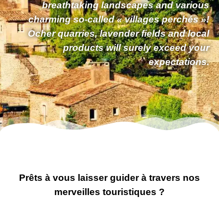
breathtaking landscapes and various
charming so-called «
villages perchés
»!
Ocher quarries, lavender fields and local
products
will surely exceed your
expectations.
Prêts à vous laisser guider à travers nos
merveilles touristiques ?