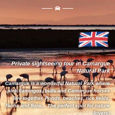
Private sightseeing tour in Camargue
Natural Park
Camargue is a wonderful
Natural Park
where
pink flamingos, bulls and Camargue horses
live together. Ponds, beaches, rice fields,
fauna and flora… The perfect spot for
nature
lovers
!