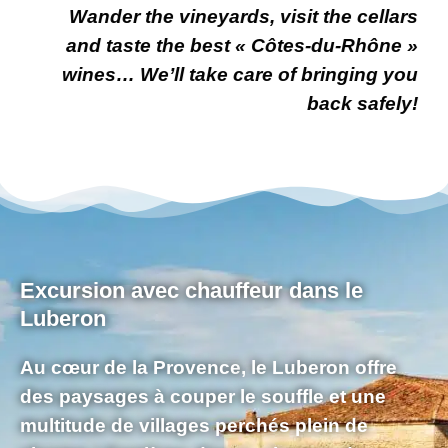
Wander the
vineyards
, visit the
cellars
and taste the best
« Côtes-du-Rhône »
wines
… We’ll take care of
bringing you
back safely!
Excursion avec chauffeur dans le
Luberon
Au
cœur de la Provence
, le Luberon offre
des paysages à couper le souffle et une
multitude de
villages perché
s plein de