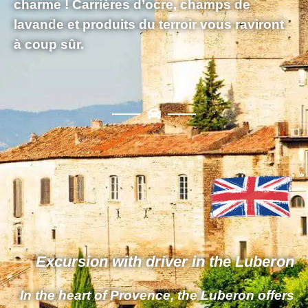
charme !
Carrières d’ocre, champs de
lavand
e et
produits du terroir
vous raviront
à coup sûr.
Excursion with driver in the Luberon
In the
heart of Provence
, the Luberon offers